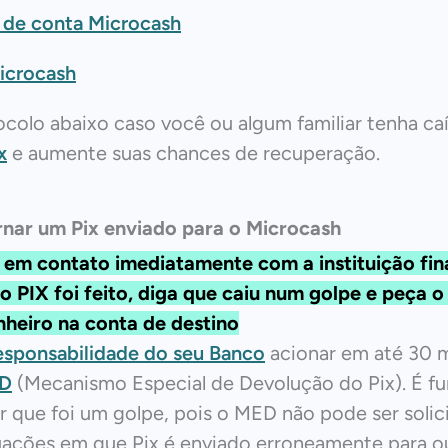
 de conta Microcash
icrocash
ocolo abaixo caso você ou algum familiar tenha c
x
e aumente suas chances de recuperação.
nar um Pix enviado para o Microcash
 em contato imediatamente com a instituição fin
o PIX foi feito, diga que caiu num golpe e peça o
nheiro na conta de destino
esponsabilidade do seu Banco
acionar em até 30 
D
(Mecanismo Especial de Devolução do Pix). É f
ar que foi um golpe, pois o MED não pode ser soli
uações em que Pix é enviado erroneamente para o