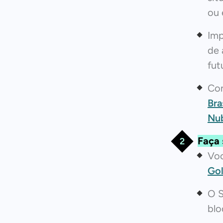
ou 
Imp
de 
fut
Con
Bra
Nu
Faça 
Voc
Go
O S
blo