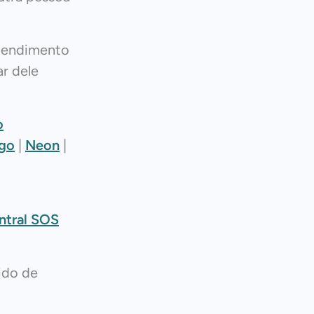
atendimento
r dele
o
go
|
Neon
|
ntral SOS
ido de