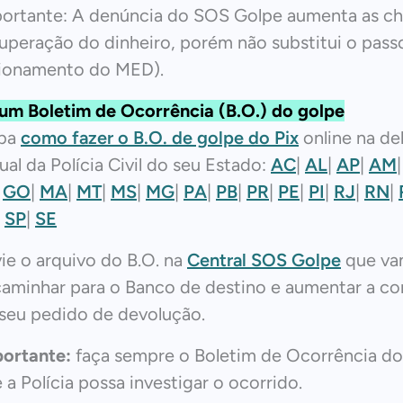
ortante: A denúncia do SOS Golpe aumenta as c
uperação do dinheiro, porém não substitui o passo
ionamento do MED).
um Boletim de Ocorrência (B.O.) do golpe
iba
como fazer o B.O. de golpe do Pix
online na de
tual da Polícia Civil do seu Estado:
AC
|
AL
|
AP
|
AM
|
GO
|
MA
|
MT
|
MS
|
MG
|
PA
|
PB
|
PR
|
PE
|
PI
|
RJ
|
RN
|
|
SP
|
SE
ie o arquivo do B.O. na
Central SOS Golpe
que va
aminhar para o Banco de destino e aumentar a con
seu pedido de devolução.
ortante:
faça sempre o Boletim de Ocorrência do
 a Polícia possa investigar o ocorrido.