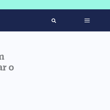
m
ar o