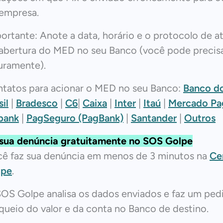
empresa.
ortante: Anote a data, horário e o protocolo de 
abertura do MED no seu Banco (você pode precisa
uramente).
tatos para acionar o MED no seu Banco:
Banco d
sil
|
Bradesco
|
C6
|
Caixa
|
Inter
|
Itaú
|
Mercado Pa
bank
|
PagSeguro (PagBank)
|
Santander
|
Outros
sua denúncia gratuitamente no SOS Golpe
ê faz sua denúncia em menos de 3 minutos na
Ce
lpe
.
OS Golpe analisa os dados enviados e faz um ped
queio do valor e da conta no Banco de destino.