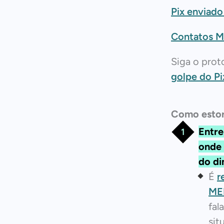
Pix enviado
Contatos M
Siga o prot
golpe do Pi
Como estor
Entre
onde 
do di
É
r
ME
fal
sit