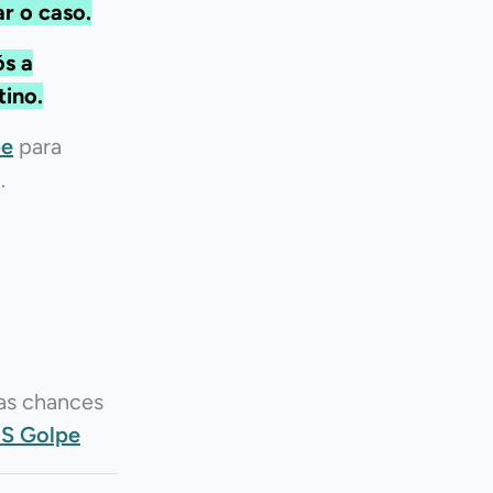
ar o caso.
ós a
tino.
pe
para
.
as chances
OS Golpe