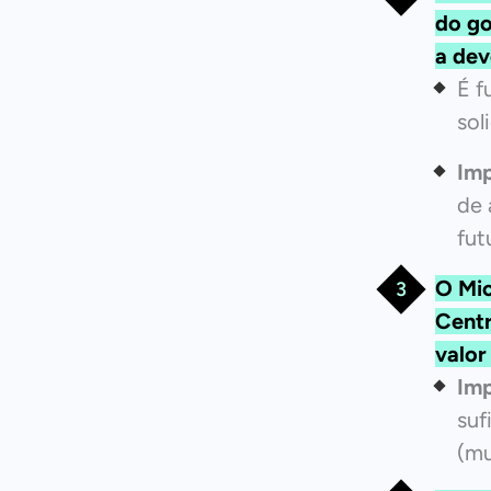
do go
a dev
É f
sol
Imp
de 
fut
O Mi
Centr
valor
Imp
suf
(mu