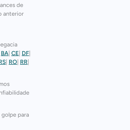
hances de
 anterior
legacia
|
BA
|
CE
|
DF
|
RS
|
RO
|
RR
|
mos
fiabilidade
 golpe para