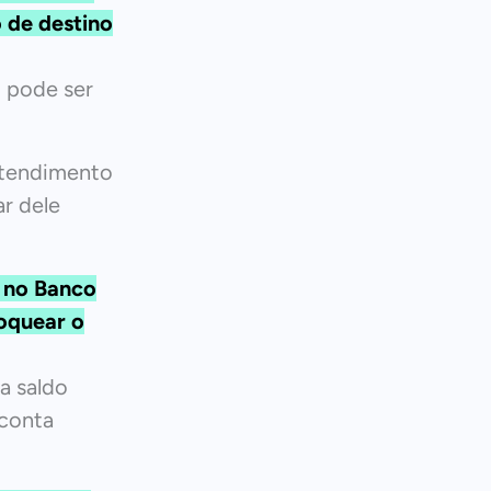
o de destino
o pode ser
atendimento
r dele
o no Banco
loquear o
a saldo
 conta