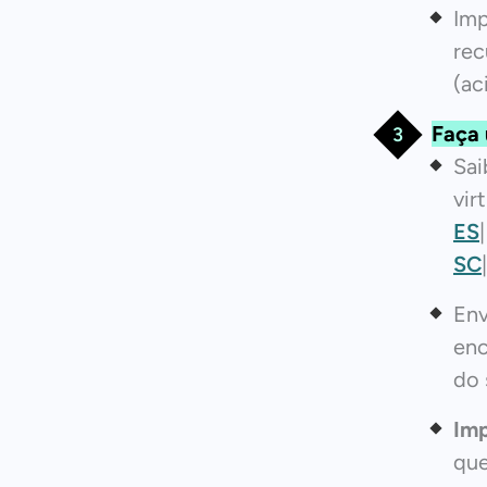
Imp
rec
(ac
Faça 
Sa
vir
ES
SC
Env
enc
do 
Imp
que