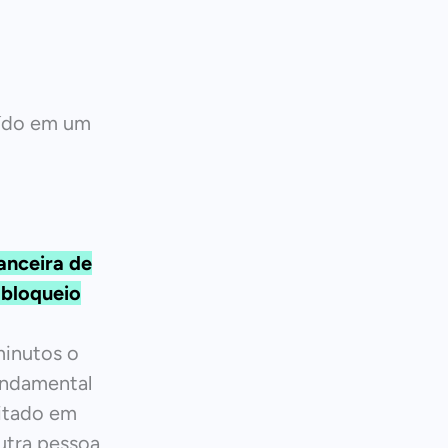
aído em um
anceira de
 bloqueio
minutos o
undamental
citado em
utra pessoa