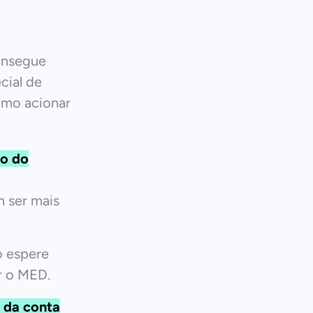
onsegue
cial de
omo acionar
o do
 ser mais
o espere
r o MED.
 da conta