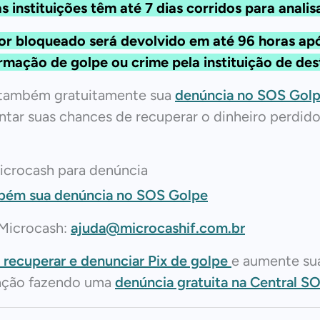
 instituições têm até 7 dias corridos para analis
or bloqueado será devolvido em até 96 horas ap
rmação de golpe ou crime pela instituição de des
 também gratuitamente sua
denúncia no SOS Gol
tar suas chances de recuperar o dinheiro perdido
icrocash para denúncia
bém sua denúncia no SOS Golpe
 Microcash:
ajuda@microcashif.com.br
recuperar e denunciar Pix de golpe
e aumente su
ação fazendo uma
denúncia gratuita na Central S