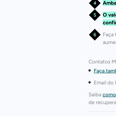
Ambas
O val
confi
Faça
aumen
Contatos M
Faça tam
Email do
Saiba
como 
de recuper