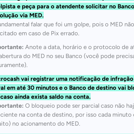
lpista e peça para o atendente solicitar no Banc
olução via MED.
undamental falar que foi um golpe, pois o MED nã
icitado em caso de Pix errado.
ortante:
Anote a data, horário e o protocolo de 
abertura do MED no seu Banco (você pode precisa
uramente).
crocash
vai registrar uma notificação de infraçã
al em até 30 minutos e o Banco de destino vai b
 caso ainda exista saldo na conta.
ortante:
O bloqueio pode ser parcial caso não haj
iciente na conta de destino, por isso cada minuto
ito) no acionamento do MED.