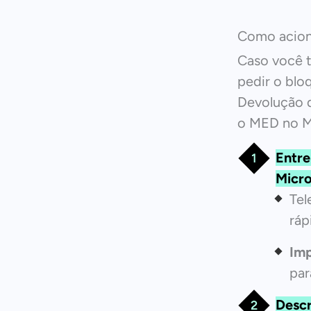
Como acion
Caso você t
pedir o blo
Devolução d
o MED no M
Entr
Micro
Tel
ráp
Imp
par
Descr