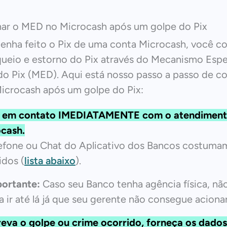
ar o MED no Microcash após um golpe do Pix
enha feito o Pix de uma conta Microcash, você c
queio e estorno do Pix através do Mecanismo Espe
o Pix (MED). Aqui está nosso passo a passo de c
icrocash após um golpe do Pix:
e em contato IMEDIATAMENTE com o atendiment
cash.
efone ou Chat do Aplicativo dos Bancos costumam
idos (
lista abaixo
).
ortante:
Caso seu Banco tenha agência física, nã
a ir até lá já que seu gerente não consegue aciona
eva o golpe ou crime ocorrido, forneça os dados