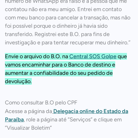
número de WhatsApp era falso e a pessoa que me
contatou não era meu amigo. Entrei em contato
com meu banco para cancelar a transação, mas não
foi possível porque o dinheiro já havia sido
transferido. Registrei este B.O. para fins de
investigação e para tentar recuperar meu dinheiro.’’
Envie o arquivo do B.O. na
Central SOS Golpe
que
vamos encaminhar para o Banco de destino e
aumentar a confiabilidade do seu pedido de
devolução.
Como consultar B.O pelo CPF
Acesse a página da
Delegacia online do Estado da
Paraíba
, role a página até ”Serviços” e clique em
”Visualizar Boletim”