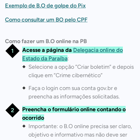
Exemplo de B.O de golpe do Pix
Como consultar um BO pelo CPF
Como fazer um B.O online n
a PB
Acesse a página da
Delegacia online do
Estado da Paraíba
:
Selecione a opção ”Criar boletim” e depois
clique em ”Crime cibernético”
Faça o login com sua conta gov.br e
preencha as informações solicitadas.
Preencha o formulário online contando o
ocorrido
Importante: o B.O online precisa ser claro,
objetivo e informativo mas não deve ser