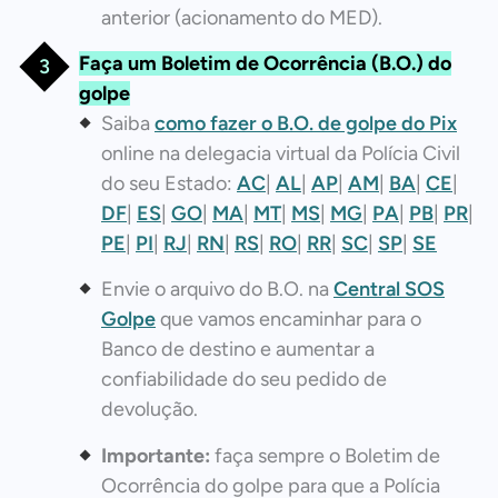
anterior (acionamento do MED).
Faça um Boletim de Ocorrência (B.O.) do
golpe
Saiba
como fazer o B.O. de golpe do Pix
online na delegacia virtual da Polícia Civil
do seu Estado:
AC
|
AL
|
AP
|
AM
|
BA
|
CE
|
DF
|
ES
|
GO
|
MA
|
MT
|
MS
|
MG
|
PA
|
PB
|
PR
|
PE
|
PI
|
RJ
|
RN
|
RS
|
RO
|
RR
|
SC
|
SP
|
SE
Envie o arquivo do B.O. na
Central SOS
Golpe
que vamos encaminhar para o
Banco de destino e aumentar a
confiabilidade do seu pedido de
devolução.
Importante:
faça sempre o Boletim de
Ocorrência do golpe para que a Polícia