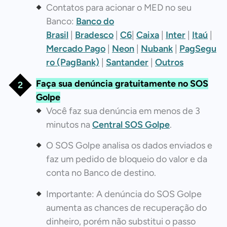
Contatos para acionar o MED no seu
Banco:
Banco do
Brasil
|
Bradesco
|
C6
|
Caixa
|
Inter
|
Itaú
|
Mercado Pago
|
Neon
|
Nubank
|
PagSegu
ro (PagBank)
|
Santander
|
Outros
Faça sua denúncia gratuitamente no SOS
Golpe
Você faz sua denúncia em menos de 3
minutos na
Central SOS Golpe
.
O SOS Golpe analisa os dados enviados e
faz um pedido de bloqueio do valor e da
conta no Banco de destino.
Importante: A denúncia do SOS Golpe
aumenta as chances de recuperação do
dinheiro, porém não substitui o passo