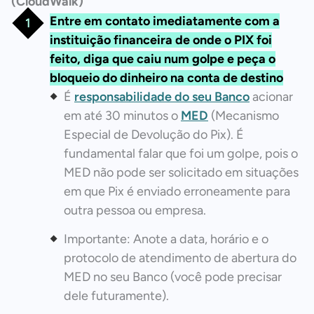
(CloudWalk)
Entre em contato imediatamente com a
instituição financeira de onde o PIX foi
feito, diga que caiu num golpe e peça o
bloqueio do dinheiro na conta de destino
É
r
esponsabilidade do seu Banco
acionar
em até 30 minutos o
MED
(Mecanismo
Especial de Devolução do Pix). É
fundamental falar que foi um golpe, pois o
MED não pode ser solicitado em situações
em que Pix é enviado erroneamente para
outra pessoa ou empresa.
Importante: Anote a data, horário e o
protocolo de atendimento de abertura do
MED no seu Banco (você pode precisar
dele futuramente).