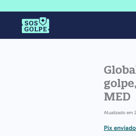
Ir
para
o
conteúdo
Globa
golpe
MED
Atualizado em
Pix enviad