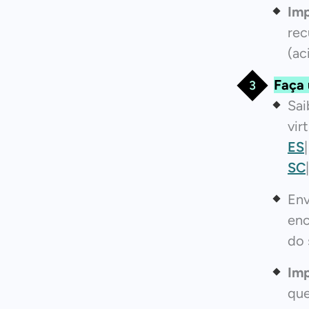
Imp
rec
(ac
Faça 
Sa
vir
ES
SC
Env
enc
do 
Im
que