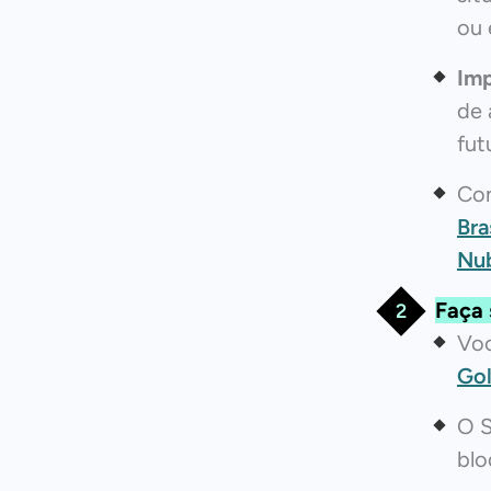
ou 
Imp
de 
fut
Con
Bra
Nu
Faça 
Voc
Go
O S
blo