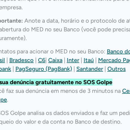
empresa.
ortante:
Anote a data, horário e o protocolo de 
abertura do MED no seu Banco (você pode precisa
uramente).
tatos para acionar o MED no seu Banco:
Banco d
sil
|
Bradesco
|
C6
|
Caixa
|
Inter
|
Itaú
|
Mercado Pa
bank
|
PagSeguro (PagBank)
|
Santander
|
Outros
sua denúncia gratuitamente no SOS Golpe
ê faz sua denúncia em menos de 3 minutos na
Ce
lpe
.
OS Golpe analisa os dados enviados e faz um ped
queio do valor e da conta no Banco de destino.