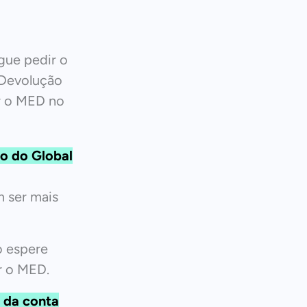
gue pedir o
 Devolução
r o MED no
o do Global
 ser mais
o espere
r o MED.
 da conta