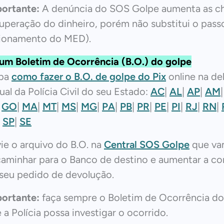
ortante:
A denúncia do SOS Golpe aumenta as c
uperação do dinheiro, porém não substitui o passo
ionamento do MED).
um Boletim de Ocorrência (B.O.) do golpe
iba
como fazer o B.O. de golpe do Pix
online na de
tual da Polícia Civil do seu Estado:
AC
|
AL
|
AP
|
AM
|
GO
|
MA
|
MT
|
MS
|
MG
|
PA
|
PB
|
PR
|
PE
|
PI
|
RJ
|
RN
|
|
SP
|
SE
ie o arquivo do B.O. na
Central SOS Golpe
que va
aminhar para o Banco de destino e aumentar a con
seu pedido de devolução.
portante:
faça sempre o Boletim de Ocorrência do
 a Polícia possa investigar o ocorrido.