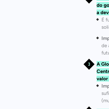
do go
a dev
É f
sol
Imp
de 
fut
A Gl
Centr
valor
Imp
suf
(mu