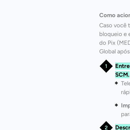
Como acion
Caso você t
bloqueio e 
do Pix (MED
Global após
Entr
SCM
.
Tel
ráp
Im
par
Descr