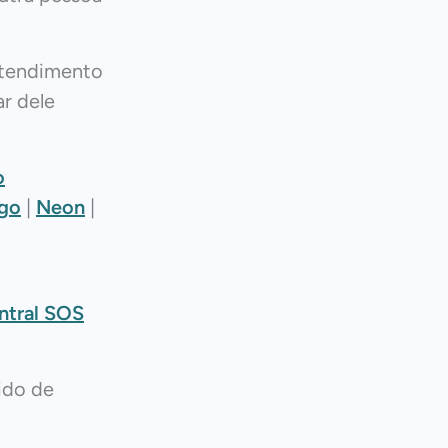
atendimento
r dele
o
go
|
Neon
|
ntral SOS
ido de