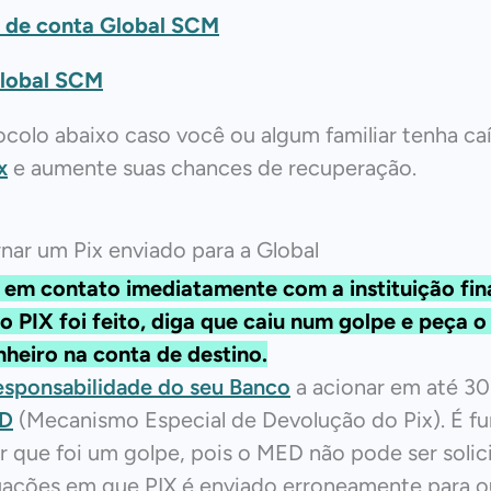
o de conta Global SCM
lobal SCM
ocolo abaixo caso você ou algum familiar tenha c
x
e aumente suas chances de recuperação.
ar um Pix enviado para a Global
 em contato imediatamente com a instituição fin
o PIX foi feito, diga que caiu num golpe e peça o
nheiro na conta de destino.
esponsabilidade do seu Banco
a acionar em até 30
D
(Mecanismo Especial de Devolução do Pix). É f
ar que foi um golpe, pois o MED não pode ser soli
uações em que PIX é enviado erroneamente para o