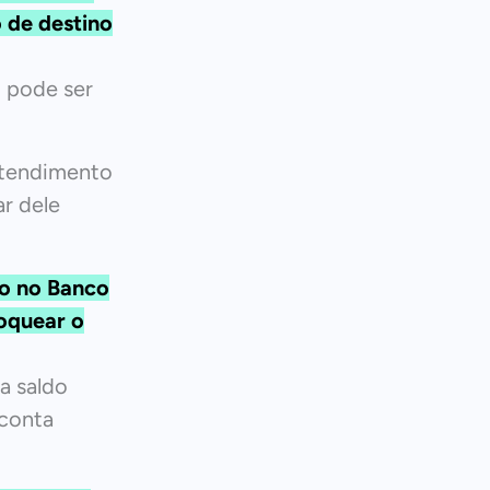
o de destino
o pode ser
atendimento
r dele
ão no Banco
loquear o
a saldo
 conta