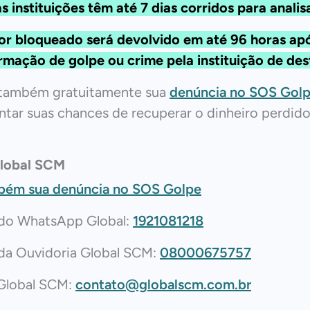
 instituições têm até 7 dias corridos para analis
or bloqueado será devolvido em até 96 horas ap
rmação de golpe ou crime pela instituição de des
 também gratuitamente sua
denúncia no SOS Gol
tar suas chances de recuperar o dinheiro perdido
lobal SCM
bém sua denúncia no SOS Golpe
 do WhatsApp Global:
1921081218
 da Ouvidoria Global SCM:
08000675757
 Global SCM:
contato@globalscm.com.br