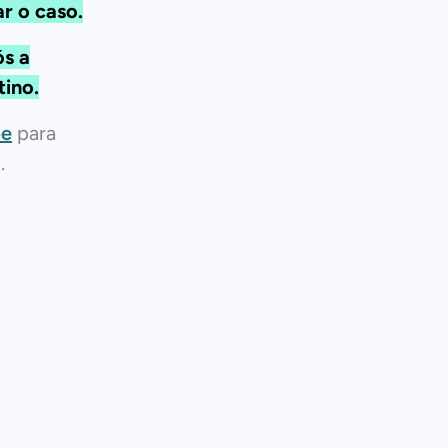
ar o caso.
ós a
tino.
pe
para
.