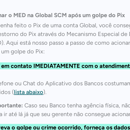
ar o MED na Global SCM após um golpe do Pix
enha feito o Pix de uma conta Global, você conse
estorno do Pix através do Mecanismo Especial de
). Aqui está nosso passo a passo de como aciona
 um golpe do Pix:
e em contato IMEDIATAMENTE com o atendiment
efone ou Chat do Aplicativo dos Bancos costumam
idos (
lista abaixo
).
portante:
Caso seu Banco tenha agência física, nã
a ir até lá já que seu gerente não consegue aciona
eva o golpe ou crime ocorrido, forneça os dados