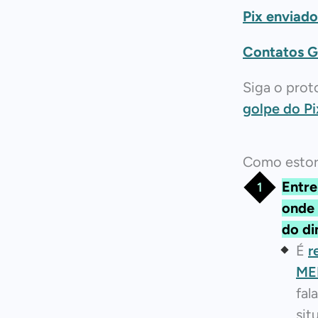
Pix enviad
Contatos G
Siga o prot
golpe do Pi
Como estorn
Entre
onde 
do di
É
r
ME
fal
sit