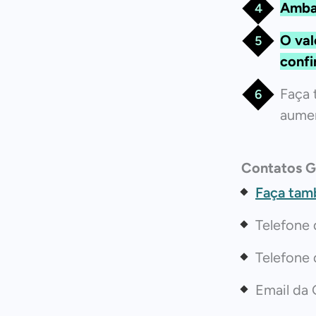
Ambas
O val
confi
Faça
aumen
Contatos G
Faça tam
Telefone
Telefone
Email da