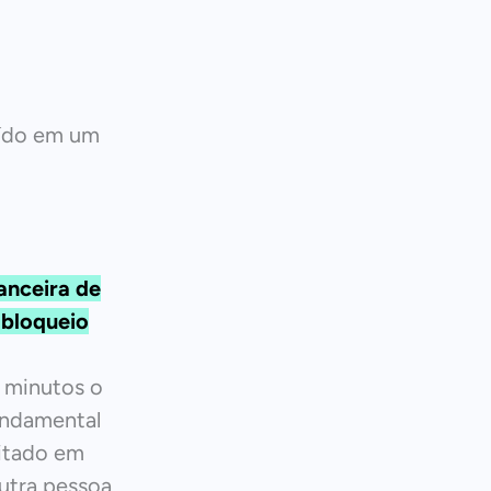
aído em um
anceira de
 bloqueio
 minutos o
undamental
citado em
utra pessoa