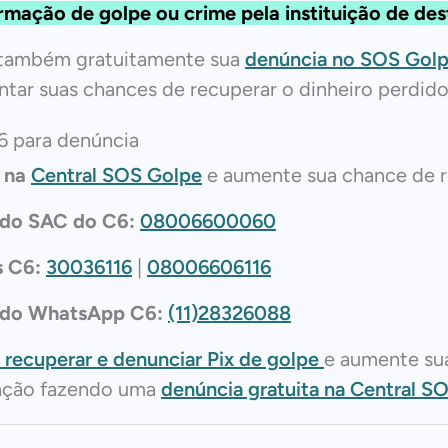
rmação de golpe ou crime pela instituição de des
 também gratuitamente sua
denúncia no SOS Gol
tar suas chances de recuperar o dinheiro perdido
6 para denúncia
 na
Central SOS Golpe
e aumente sua chance de 
 do SAC do C6:
08006600060
s C6:
30036116
|
08006606116
 do WhatsApp C6:
(11)28326088
recuperar e denunciar Pix de golpe
e aumente su
ação fazendo uma
denúncia gratuita na Central S