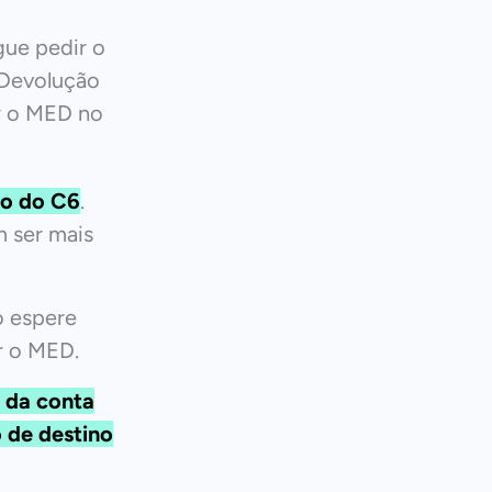
gue pedir o
 Devolução
r o MED no
o do C6
.
 ser mais
o espere
r o MED.
 da conta
o de destino