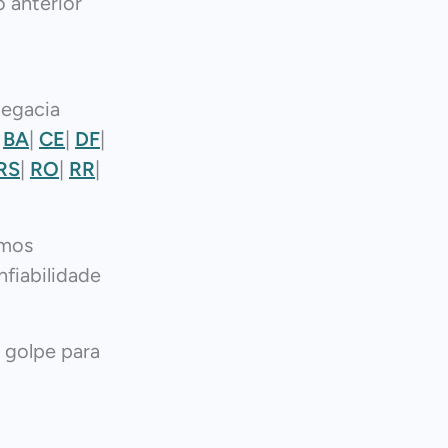
 anterior
legacia
|
BA
|
CE
|
DF
|
RS
|
RO
|
RR
|
mos
fiabilidade
 golpe para