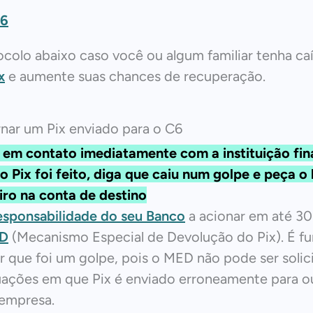
C6
ocolo abaixo caso você ou algum familiar tenha c
x
e aumente suas chances de recuperação.
nar um Pix enviado para o C6
 em contato imediatamente com a instituição fin
o Pix foi feito, diga que caiu num golpe e peça o
iro na conta de destino
esponsabilidade do seu Banco
a acionar em até 30
D
(Mecanismo Especial de Devolução do Pix). É f
ar que foi um golpe, pois o MED não pode ser soli
uações em que Pix é enviado erroneamente para o
empresa.