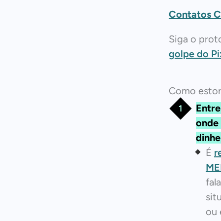
Contatos 
Siga o prot
golpe do Pi
Como estor
Entre
onde 
dinhe
É
r
ME
fal
sit
ou 