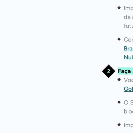
Imp
de 
fut
Con
Bra
Nu
Faça 
Voc
Go
O S
blo
Imp