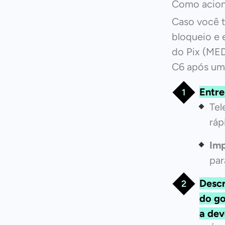
Como acion
Caso você t
bloqueio e 
do Pix (MED
C6 após um 
Entr
Tel
ráp
Imp
par
Descr
do go
a dev