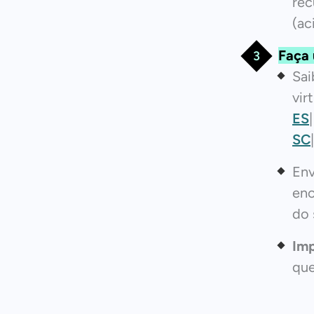
rec
(ac
Faça 
Sa
vir
ES
SC
Env
enc
do 
Imp
que