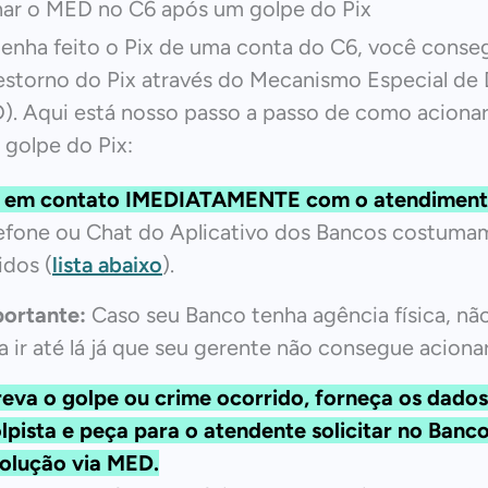
ar o MED no C6 após um golpe do Pix
enha feito o Pix de uma conta do C6, você conse
estorno do Pix através do Mecanismo Especial de
). Aqui está nosso passo a passo de como aciona
golpe do Pix:
e em contato IMEDIATAMENTE com o atendiment
efone ou Chat do Aplicativo dos Bancos costumam
idos (
lista abaixo
).
ortante:
Caso seu Banco tenha agência física, nã
a ir até lá já que seu gerente não consegue aciona
eva o golpe ou crime ocorrido, forneça os dados
lpista e peça para o atendente solicitar no Banc
olução via MED.