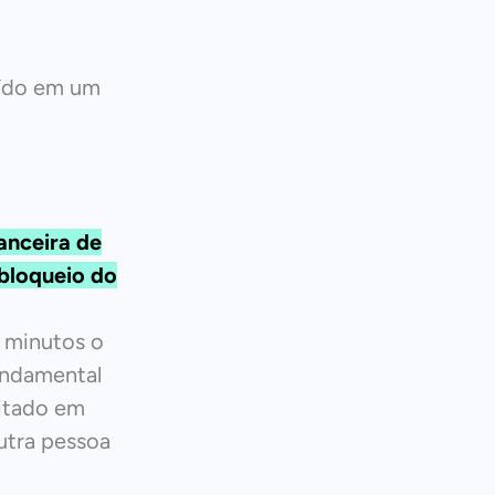
aído em um
anceira de
 bloqueio do
 minutos o
undamental
citado em
utra pessoa