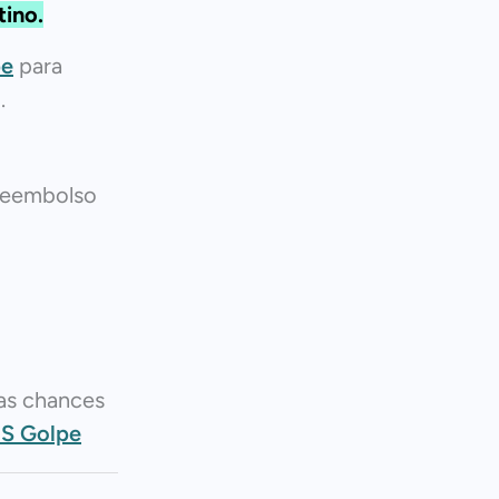
tino.
pe
para
.
reembolso
as chances
OS Golpe