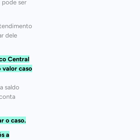
o pode ser
atendimento
r dele
nco Central
 valor caso
a saldo
 conta
ar o caso.
ós a