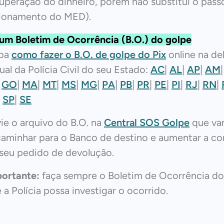
uperação do dinheiro, porém não substitui o passo
ionamento do MED).
um Boletim de Ocorrência (B.O.) do golpe
iba
como fazer o B.O. de golpe do Pix
online na de
tual da Polícia Civil do seu Estado:
AC
|
AL
|
AP
|
AM
|
GO
|
MA
|
MT
|
MS
|
MG
|
PA
|
PB
|
PR
|
PE
|
PI
|
RJ
|
RN
|
|
SP
|
SE
ie o arquivo do B.O. na
Central SOS Golpe
que va
aminhar para o Banco de destino e aumentar a con
seu pedido de devolução.
ortante:
faça sempre o Boletim de Ocorrência do
 a Polícia possa investigar o ocorrido.