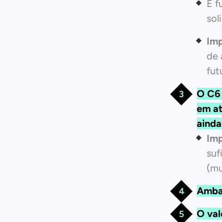
É f
sol
Imp
de 
fut
O
C6
em at
ainda
Imp
suf
(mu
Ambas
O val