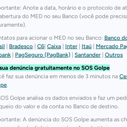
ortante: Anote a data, horário e o protocolo de 
abertura do MED no seu Banco (você pode precisa
uramente).
tatos para acionar o MED no seu Banco:
Banco d
sil
|
Bradesco
|
C6
|
Caixa
|
Inter
|
Itaú
|
Mercado Pa
bank
|
PagSeguro (PagBank)
|
Santander
|
Outros
sua denúncia gratuitamente no SOS Golpe
ê faz sua denúncia em menos de 3 minutos na
Ce
lpe
.
OS Golpe analisa os dados enviados e faz um ped
queio do valor e da conta no Banco de destino.
ortante: A denúncia do SOS Golpe aumenta as c