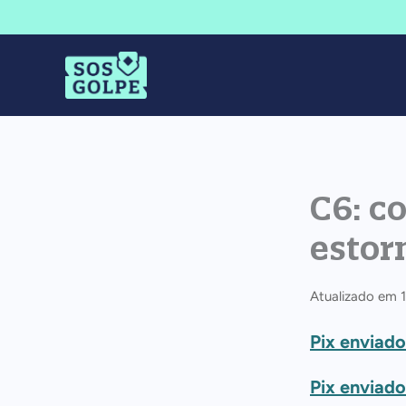
Ir
para
o
conteúdo
C6: c
estor
Atualizado em
Pix enviad
Pix enviad