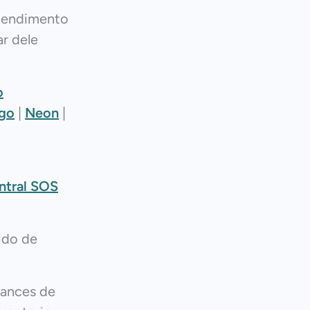
atendimento
r dele
o
go
|
Neon
|
ntral SOS
ido de
hances de