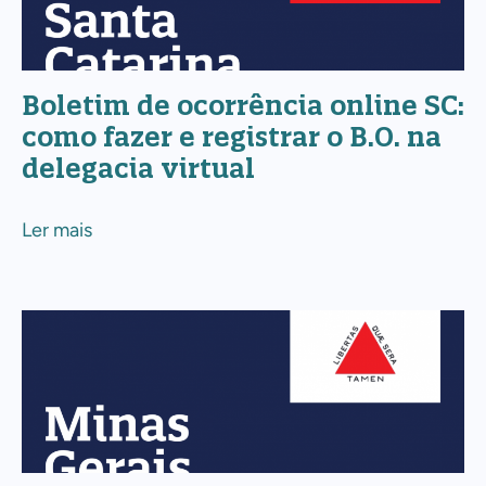
online
SC:
como
Boletim de ocorrência online SC:
fazer
como fazer e registrar o B.O. na
e
delegacia virtual
registrar
o
Ler mais
B.O.
na
delegacia
Boletim
virtual
de
ocorrência
online
MG: