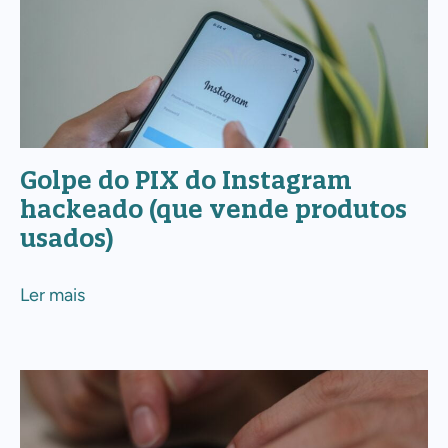
Golpe
do
PIX
do
Instagram
hackeado
Golpe do PIX do Instagram
(que
hackeado (que vende produtos
vende
usados)
produtos
usados)
Ler mais
Golpe
do
PIX