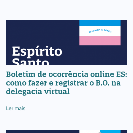
B.O.
na
delegacia
Boletim
virtual
de
ocorrência
online
ES:
como
Boletim de ocorrência online ES:
fazer
como fazer e registrar o B.O. na
e
delegacia virtual
registrar
o
Ler mais
B.O.
na
delegacia