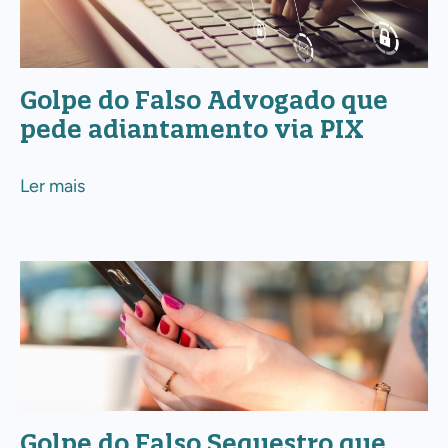
Advogado
que
pede
Golpe do Falso Advogado que
adiantamento
pede adiantamento via PIX
via
PIX
Ler mais
Golpe
do
Falso
Sequestro
que
pede
Golpe do Falso Sequestro que