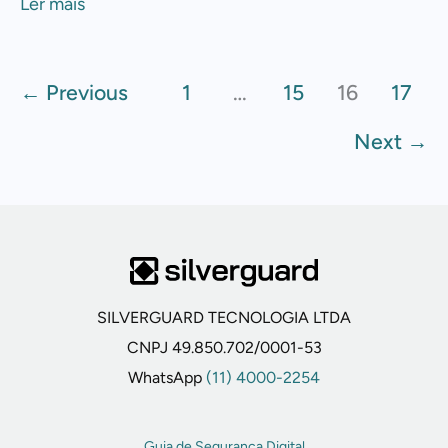
Ler mais
de
volta
←
Previous
1
…
15
16
17
Next
→
SILVERGUARD TECNOLOGIA LTDA
CNPJ 49.850.702/0001-53
WhatsApp
(11) 4000-2254
Guia de Segurança Digital