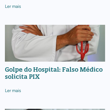
Ler mais
Golpe
do
Hospital:
Falso
Médico
solicita
Golpe do Hospital: Falso Médico
PIX
solicita PIX
Ler mais