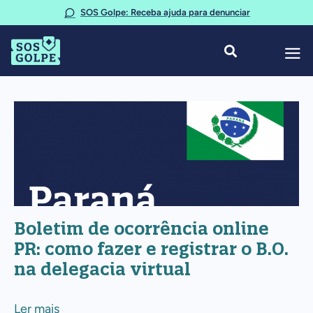
Ir
SOS Golpe: Receba ajuda para denunciar
para
o
conteúdo
Boletim
de
ocorrência
online
PR:
como
Boletim de ocorrência online
fazer
PR: como fazer e registrar o B.O.
e
na delegacia virtual
registrar
o
Ler mais