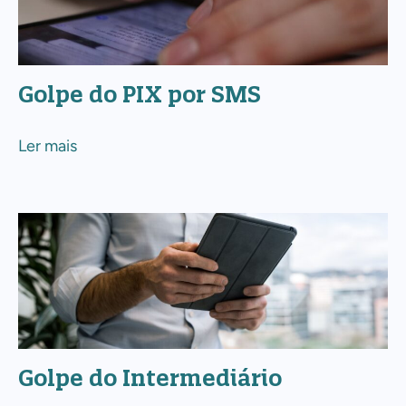
por
SMS
Golpe do PIX por SMS
Ler mais
Golpe
do
Intermediário
Golpe do Intermediário