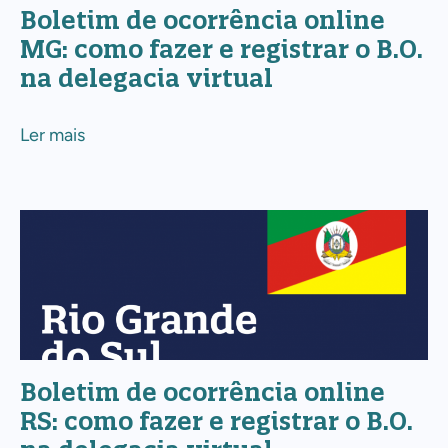
como
Boletim de ocorrência online
fazer
MG: como fazer e registrar o B.O.
e
na delegacia virtual
registrar
o
Ler mais
B.O.
na
delegacia
Boletim
virtual
de
ocorrência
online
RS:
como
Boletim de ocorrência online
fazer
RS: como fazer e registrar o B.O.
e