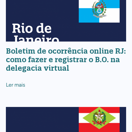
Boletim
virtual
de
ocorrência
online
RJ:
como
Boletim de ocorrência online RJ:
fazer
como fazer e registrar o B.O. na
e
delegacia virtual
registrar
o
Ler mais
B.O.
na
delegacia
Boletim
virtual
de
ocorrência