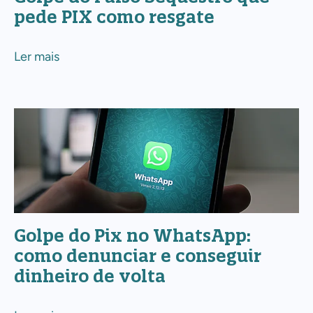
PIX
pede PIX como resgate
como
resgate
Ler mais
Golpe
do
Pix
no
WhatsApp:
como
Golpe do Pix no WhatsApp:
denunciar
como denunciar e conseguir
e
dinheiro de volta
conseguir
dinheiro