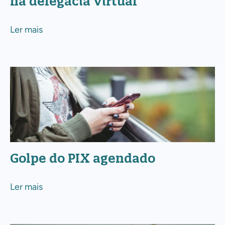
na delegacia virtual
registrar
o
Ler mais
B.O.
na
delegacia
Golpe
virtual
do
PIX
agendado
Golpe do PIX agendado
Ler mais