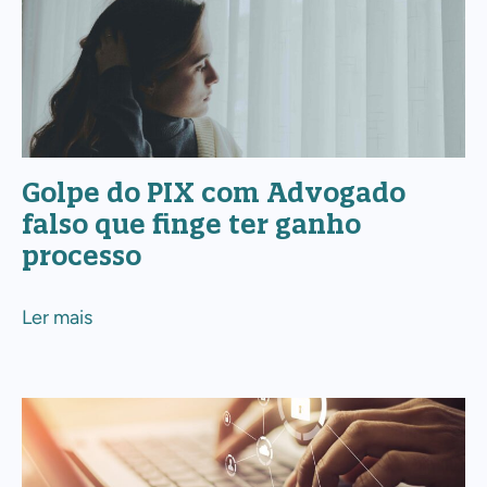
Golpe
do
PIX
com
Advogado
falso
Golpe do PIX com Advogado
que
falso que finge ter ganho
finge
processo
ter
ganho
Ler mais
processo
Golpe
do
Falso