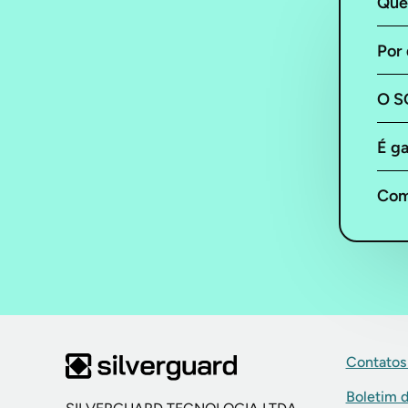
Que
Por 
O S
É ga
Com
Contatos
Boletim 