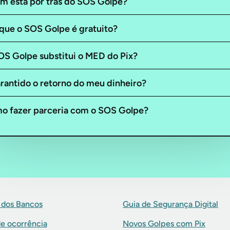
m está por trás do SOS Golpe?
que o SOS Golpe é gratuito?
OS Golpe substitui o MED do Pix?
rantido o retorno do meu dinheiro?
o fazer parceria com o SOS Golpe?
 dos Bancos
Guia de Segurança Digital
de ocorrência
Novos Golpes com Pix