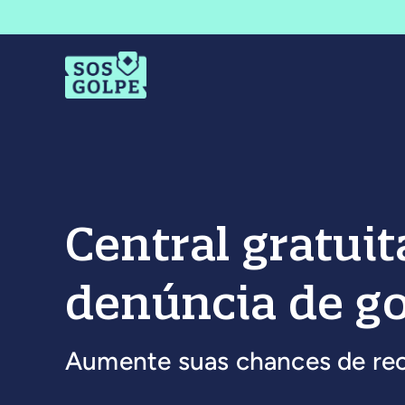
Ir
para
o
conteúdo
Central gratuit
denúncia de go
Aumente suas chances de re