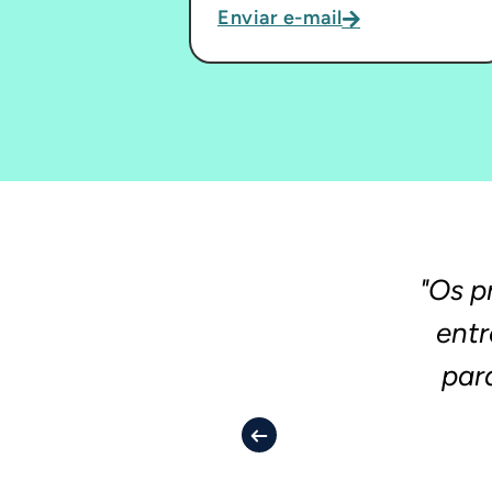
Enviar e-mail
"Os p
entr
par