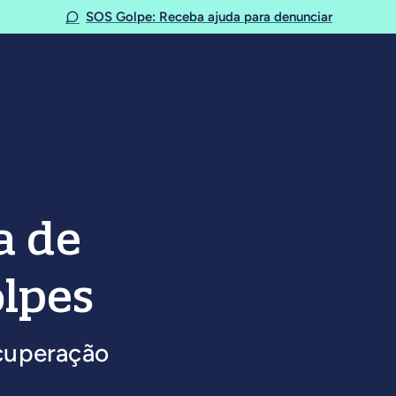
SOS Golpe: Receba ajuda para denunciar
a de
lpes
cuperação