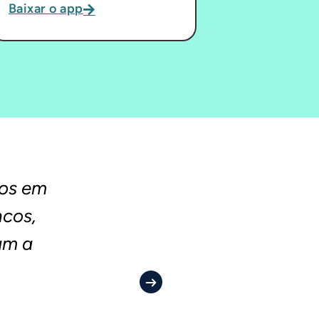
Baixar o app
dos em
"O SOS Golpe recebe as inform
ncos,
ajuda a solucionar o golpe 
am a
resolução do caso até o